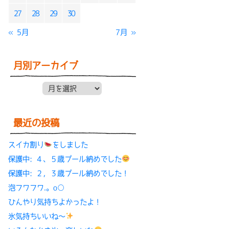
27
28
29
30
« 5月
7月 »
月別アーカイブ
月別アーカイブ
最近の投稿
スイカ割り
をしました
保護中: ４、５歳プール納めでした
保護中: ２，３歳プール納めでした！
泡フワフワ.。o○
ひんやり気持ちよかったよ！
氷気持ちいいね〜