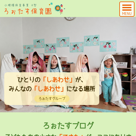
MENU
話しかけたり、気にかけたり。
暮らしのそばに、
ひとりの
ひとりの
10年後、20年後も
10年後、20年後も
「しあわせ」
「しあわせ」
が、
が、
「しあわせ」
みんなの
子どもたちがいる風景
「しあわせ」
みんなの
生きる
「しあわせ」
「しあわせ」
「根」
と言える人へ
と言える人へ
を育てます
になる場所
になる場所
ろぉたすグループ
ろぉたすグループ
ろぉたすグループ
ろぉたすグループ
ろぉたすグループ
ろぉたすグループ
ろぉたすブログ