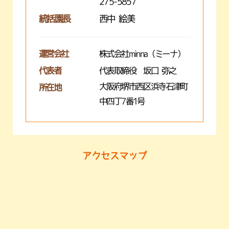
275-5857
統括園長
西中 絵美
運営会社
株式会社minna（ミーナ）
代表者
代表取締役 坂口 弥之
大阪府堺市西区浜寺石津町
所在地
中四丁7番1号
アクセスマップ