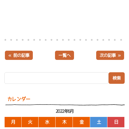
« 前の記事
一覧へ
次の記事 »
検索:
カレンダー
2022年6月
月
火
水
木
金
土
日