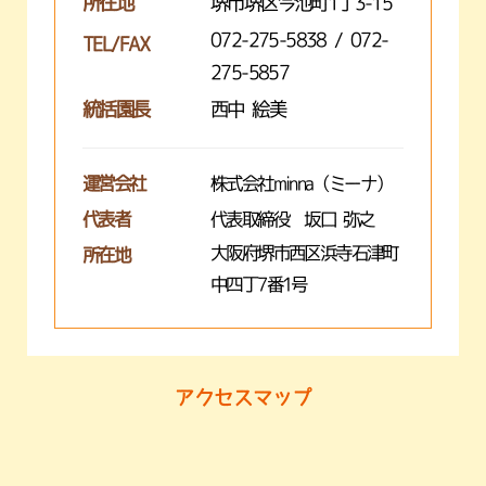
所在地
堺市堺区今池町1丁3-15
072-275-5838 / 072-
TEL/FAX
275-5857
統括園長
西中 絵美
運営会社
株式会社minna（ミーナ）
代表者
代表取締役 坂口 弥之
大阪府堺市西区浜寺石津町
所在地
中四丁7番1号
アクセスマップ