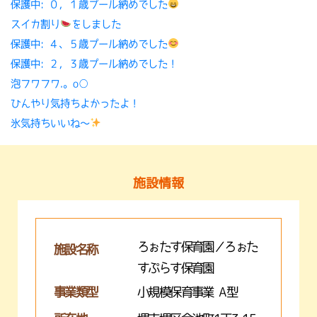
保護中: ０，１歳プール納めでした
スイカ割り
をしました
保護中: ４、５歳プール納めでした
保護中: ２，３歳プール納めでした！
泡フワフワ.。o○
ひんやり気持ちよかったよ！
氷気持ちいいね〜
施設情報
ろぉたす保育園／ろぉた
施設名称
すぷらす保育園
事業類型
小規模保育事業 A型