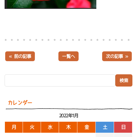
« 前の記事
一覧へ
次の記事 »
検索:
カレンダー
2022年1月
月
火
水
木
金
土
日