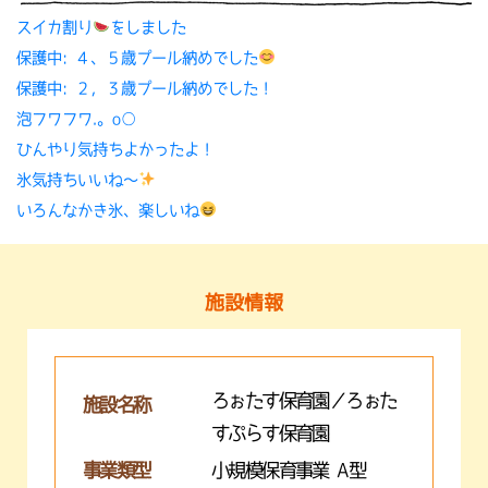
スイカ割り
をしました
保護中: ４、５歳プール納めでした
保護中: ２，３歳プール納めでした！
泡フワフワ.。o○
ひんやり気持ちよかったよ！
氷気持ちいいね〜
いろんなかき氷、楽しいね
施設情報
ろぉたす保育園／ろぉた
施設名称
すぷらす保育園
事業類型
小規模保育事業 A型