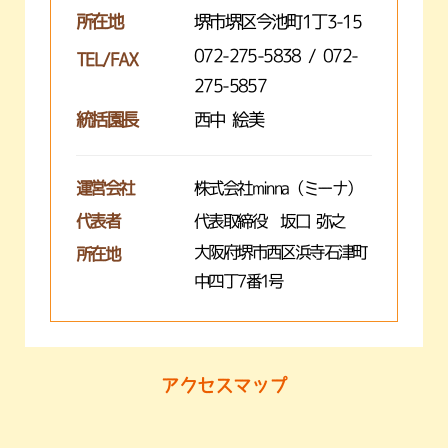
所在地
堺市堺区今池町1丁3-15
072-275-5838 / 072-
TEL/FAX
275-5857
統括園長
西中 絵美
運営会社
株式会社minna（ミーナ）
代表者
代表取締役 坂口 弥之
大阪府堺市西区浜寺石津町
所在地
中四丁7番1号
アクセスマップ