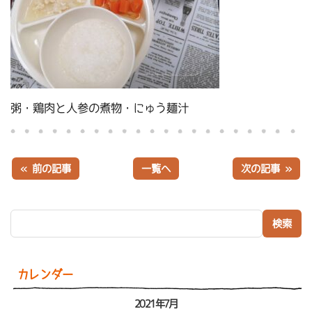
粥・鶏肉と人参の煮物・にゅう麺汁
« 前の記事
一覧へ
次の記事 »
検索:
カレンダー
2021年7月