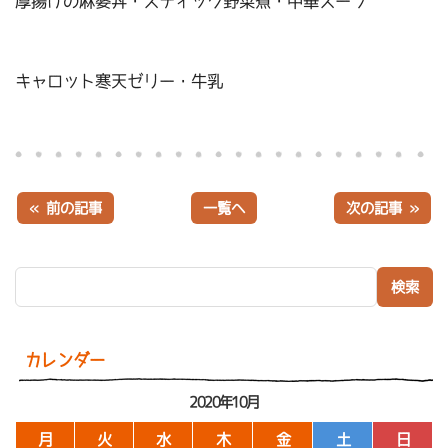
厚揚げの麻婆丼・スティック野菜煮・中華スープ
キャロット寒天ゼリー・牛乳
« 前の記事
一覧へ
次の記事 »
検索:
カレンダー
2020年10月
月
火
水
木
金
土
日