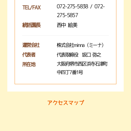
072-275-5838 / 072-
TEL/FAX
275-5857
統括園長
西中 絵美
運営会社
株式会社minna（ミーナ）
代表者
代表取締役 坂口 弥之
大阪府堺市西区浜寺石津町
所在地
中四丁7番1号
アクセスマップ