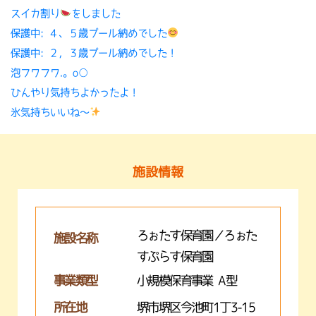
スイカ割り
をしました
保護中: ４、５歳プール納めでした
保護中: ２，３歳プール納めでした！
泡フワフワ.。o○
ひんやり気持ちよかったよ！
氷気持ちいいね〜
施設情報
ろぉたす保育園／ろぉた
施設名称
すぷらす保育園
事業類型
小規模保育事業 A型
所在地
堺市堺区今池町1丁3-15