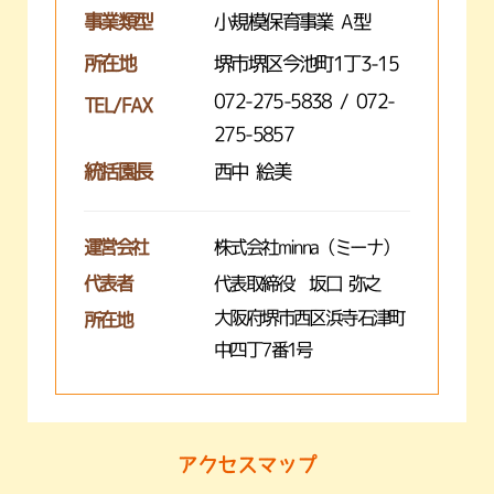
事業類型
小規模保育事業 A型
所在地
堺市堺区今池町1丁3-15
072-275-5838 / 072-
TEL/FAX
275-5857
統括園長
西中 絵美
運営会社
株式会社minna（ミーナ）
代表者
代表取締役 坂口 弥之
大阪府堺市西区浜寺石津町
所在地
中四丁7番1号
アクセスマップ