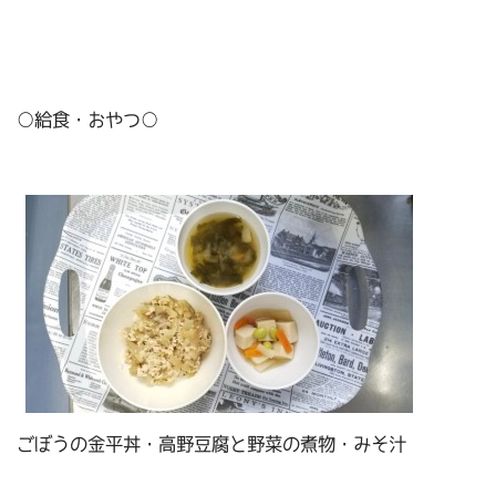
○給食・おやつ○
ごぼうの金平丼・高野豆腐と野菜の煮物・みそ汁