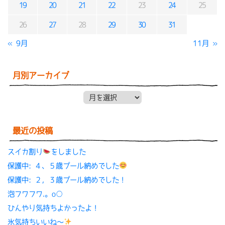
19
20
21
22
23
24
25
26
27
28
29
30
31
« 9月
11月 »
月別アーカイブ
月別アーカイブ
最近の投稿
スイカ割り
をしました
保護中: ４、５歳プール納めでした
保護中: ２，３歳プール納めでした！
泡フワフワ.。o○
ひんやり気持ちよかったよ！
氷気持ちいいね〜