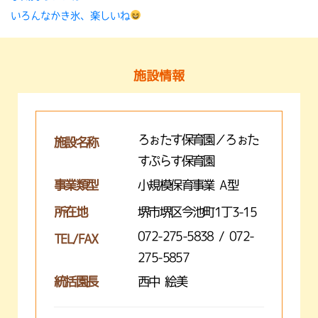
いろんなかき氷、楽しいね
施設情報
ろぉたす保育園／ろぉた
施設名称
すぷらす保育園
事業類型
小規模保育事業 A型
所在地
堺市堺区今池町1丁3-15
072-275-5838 / 072-
TEL/FAX
275-5857
統括園長
西中 絵美