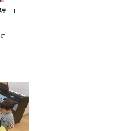
最高！！
緒に
♬