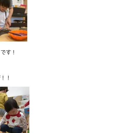
ラです！
び！！