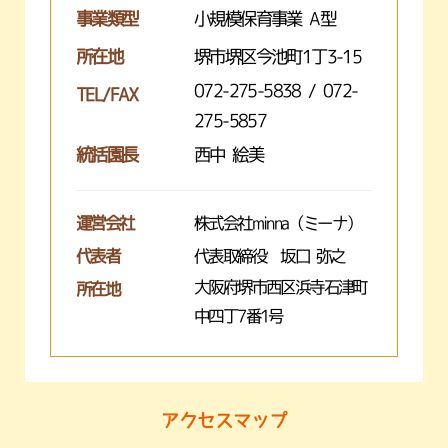
事業類型
小規模保育事業 A型
所在地
堺市堺区今池町1丁3-15
072-275-5838 / 072-
TEL/FAX
275-5857
統括園長
西中 絵美
運営会社
株式会社minna（ミーナ）
代表者
代表取締役 坂口 弥之
大阪府堺市西区浜寺石津町
所在地
中四丁7番1号
アクセスマップ