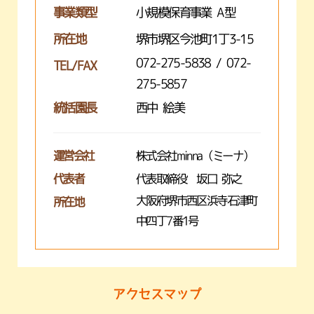
事業類型
小規模保育事業 A型
所在地
堺市堺区今池町1丁3-15
072-275-5838 / 072-
TEL/FAX
275-5857
統括園長
西中 絵美
運営会社
株式会社minna（ミーナ）
代表者
代表取締役 坂口 弥之
大阪府堺市西区浜寺石津町
所在地
中四丁7番1号
アクセスマップ