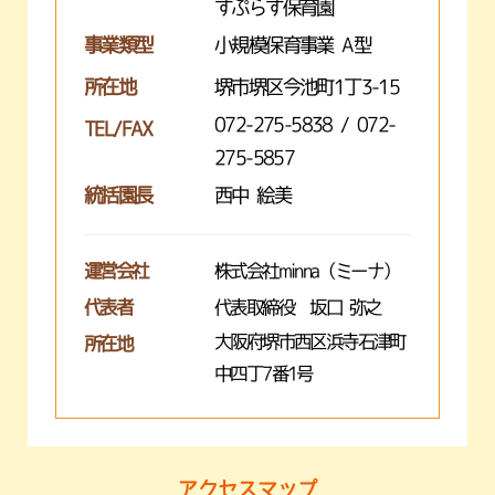
すぷらす保育園
事業類型
小規模保育事業 A型
所在地
堺市堺区今池町1丁3-15
072-275-5838 / 072-
TEL/FAX
275-5857
統括園長
西中 絵美
運営会社
株式会社minna（ミーナ）
代表者
代表取締役 坂口 弥之
大阪府堺市西区浜寺石津町
所在地
中四丁7番1号
アクセスマップ