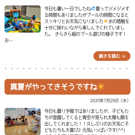
今日も暑い一日でしたね
曇ってジメジメす
る時間もありましたがプールの時間になると
スッキリとお天気になりました
水の感触を
十分に味わいながら楽しんでくれていまし
た。 きらきら組のプール遊びの様子です！
お…
続きを読む »
真夏がやってきそうですね
2020年7月29日（水）
今日も曇り予報ではありましたが、子どもた
ちが登園してくると青空が見られ太陽も顔を
出してくれました！！久しぶりのお天気に子
どもたちも大喜び♪元気いっぱいです(^^)