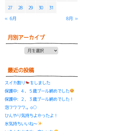
27
28
29
30
31
« 6月
8月 »
月別アーカイブ
月別アーカイブ
最近の投稿
スイカ割り
をしました
保護中: ４、５歳プール納めでした
保護中: ２，３歳プール納めでした！
泡フワフワ.。o○
ひんやり気持ちよかったよ！
氷気持ちいいね〜