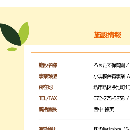
施設情報
施設名称
ろぉたす保育園／
事業類型
小規模保育事業 
所在地
堺市堺区今池町1丁
TEL/FAX
072-275-5838 /
統括園長
西中 絵美
運営会社
株式会社minna（