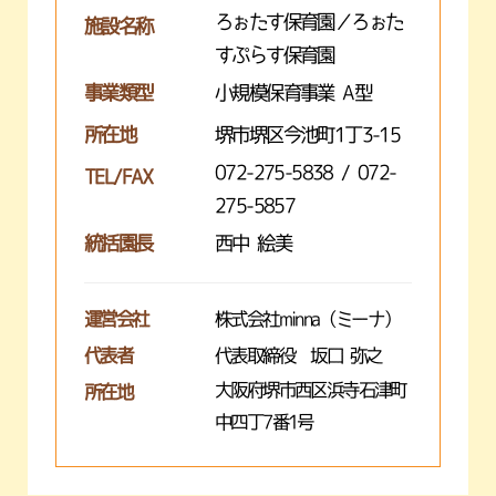
ろぉたす保育園／ろぉた
施設名称
すぷらす保育園
事業類型
小規模保育事業 A型
所在地
堺市堺区今池町1丁3-15
072-275-5838 / 072-
TEL/FAX
275-5857
統括園長
西中 絵美
運営会社
株式会社minna（ミーナ）
代表者
代表取締役 坂口 弥之
大阪府堺市西区浜寺石津町
所在地
中四丁7番1号