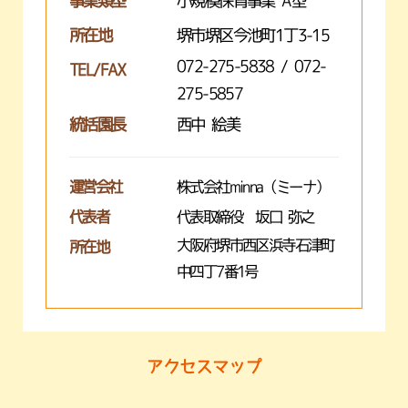
事業類型
小規模保育事業 A型
所在地
堺市堺区今池町1丁3-15
072-275-5838 / 072-
TEL/FAX
275-5857
統括園長
西中 絵美
運営会社
株式会社minna（ミーナ）
代表者
代表取締役 坂口 弥之
大阪府堺市西区浜寺石津町
所在地
中四丁7番1号
アクセスマップ