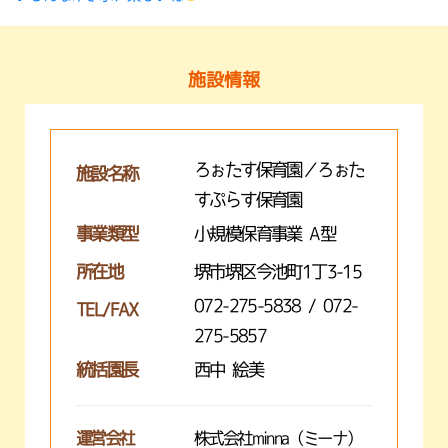
施設情報
ろぉたす保育園／ろぉた
施設名称
すぷらす保育園
事業類型
小規模保育事業 A型
所在地
堺市堺区今池町1丁3-15
072-275-5838 / 072-
TEL/FAX
275-5857
統括園長
西中 絵美
運営会社
株式会社minna（ミーナ）