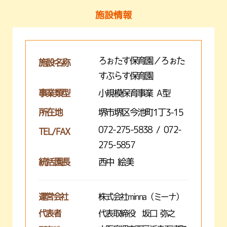
施設情報
ろぉたす保育園／ろぉた
施設名称
すぷらす保育園
事業類型
小規模保育事業 A型
所在地
堺市堺区今池町1丁3-15
072-275-5838 / 072-
TEL/FAX
275-5857
統括園長
西中 絵美
運営会社
株式会社minna（ミーナ）
代表者
代表取締役 坂口 弥之