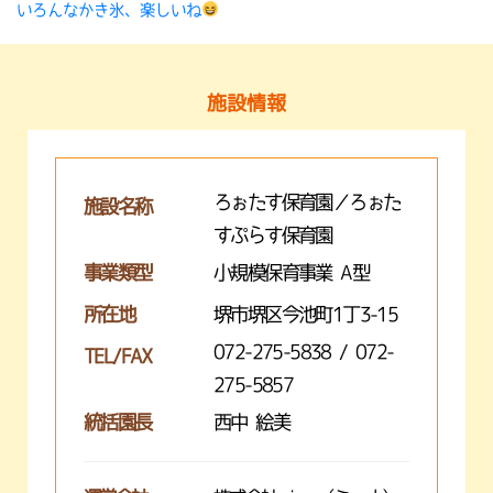
いろんなかき氷、楽しいね
施設情報
ろぉたす保育園／ろぉた
施設名称
すぷらす保育園
事業類型
小規模保育事業 A型
所在地
堺市堺区今池町1丁3-15
072-275-5838 / 072-
TEL/FAX
275-5857
統括園長
西中 絵美