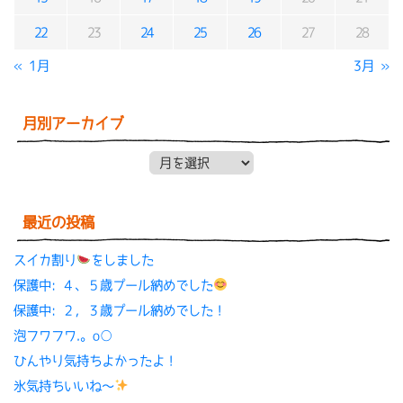
22
23
24
25
26
27
28
« 1月
3月 »
月別アーカイブ
月別アーカイブ
最近の投稿
スイカ割り
をしました
保護中: ４、５歳プール納めでした
保護中: ２，３歳プール納めでした！
泡フワフワ.。o○
ひんやり気持ちよかったよ！
氷気持ちいいね〜