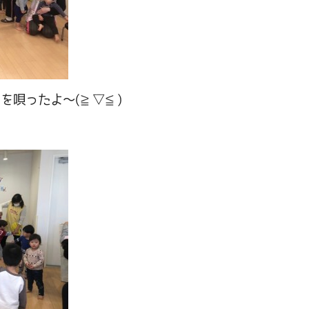
を唄ったよ～(≧▽≦)