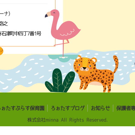
ミーナ）
弥之
石津町中四丁7番1号
ろぉたすぷらす保育園
ろぉたすブログ
お知らせ
保護者
株式会社minna All Rights Reserved.