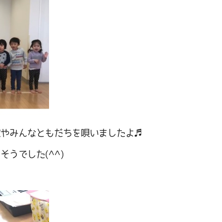
歌やみんなともだちを唄いましたよ♬
うでした(^^)