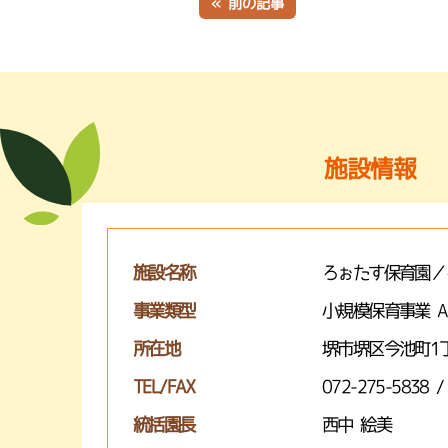
« 前の記事
施設情報
施設名称
ろぉたす保育園／
事業類型
小規模保育事業 
所在地
堺市堺区今池町1丁
TEL/FAX
072-275-5838 /
統括園長
西中 絵美