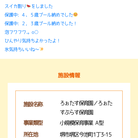
スイカ割り
をしました
保護中: ４、５歳プール納めでした
保護中: ２，３歳プール納めでした！
泡フワフワ.。o○
ひんやり気持ちよかったよ！
氷気持ちいいね〜
施設情報
ろぉたす保育園／ろぉた
施設名称
すぷらす保育園
事業類型
小規模保育事業 A型
所在地
堺市堺区今池町1丁3-15