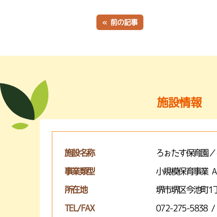
« 前の記事
施設情報
施設名称
ろぉたす保育園／
事業類型
小規模保育事業 
所在地
堺市堺区今池町1丁
TEL/FAX
072-275-5838 /