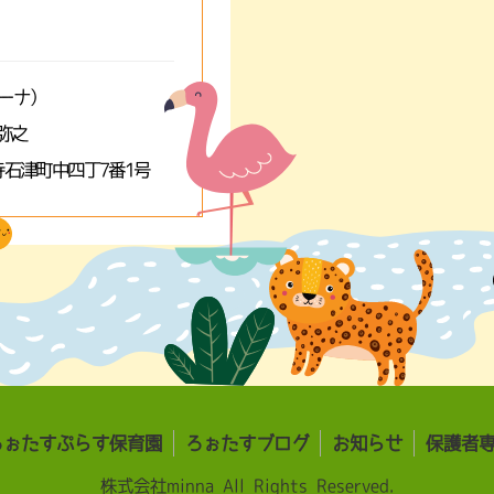
ミーナ）
弥之
石津町中四丁7番1号
ろぉたすぷらす保育園
ろぉたすブログ
お知らせ
保護者
株式会社minna All Rights Reserved.