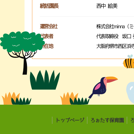
統括園長
西中 絵美
運営会社
株式会社minna（
代表者
代表取締役 坂口 
所在地
大阪府堺市西区浜寺
トップページ
ろぉたす保育園