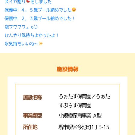
スイカ割り
をしました
保護中: ４、５歳プール納めでした
保護中: ２，３歳プール納めでした！
泡フワフワ.。o○
ひんやり気持ちよかったよ！
氷気持ちいいね〜
施設情報
ろぉたす保育園／ろぉた
施設名称
すぷらす保育園
事業類型
小規模保育事業 A型
所在地
堺市堺区今池町1丁3-15