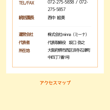
072-275-5838 / 072-
TEL/FAX
275-5857
統括園長
西中 絵美
運営会社
株式会社minna（ミーナ）
代表者
代表取締役 坂口 弥之
大阪府堺市西区浜寺石津町
所在地
中四丁7番1号
アクセスマップ