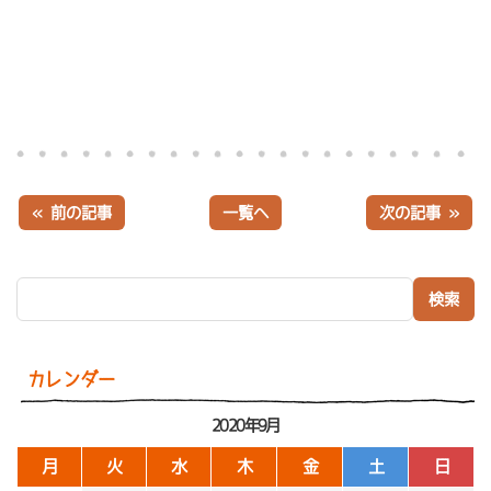
« 前の記事
一覧へ
次の記事 »
検索:
カレンダー
2020年9月
月
火
水
木
金
土
日