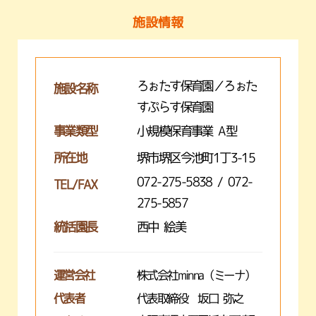
施設情報
ろぉたす保育園／ろぉた
施設名称
すぷらす保育園
事業類型
小規模保育事業 A型
所在地
堺市堺区今池町1丁3-15
072-275-5838 / 072-
TEL/FAX
275-5857
統括園長
西中 絵美
運営会社
株式会社minna（ミーナ）
代表者
代表取締役 坂口 弥之