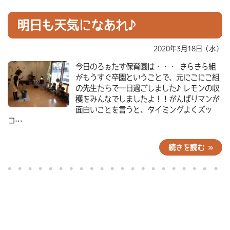
明日も天気になあれ♪
2020年3月18日（水）
今日のろぉたす保育園は・・・ きらきら組
がもうすぐ卒園ということで、元にこにこ組
の先生たちで一日過ごしました♪レモンの収
穫をみんなでしましたよ！！がんばりマンが
面白いことを言うと、タイミングよくズッ
コ…
続きを読む »