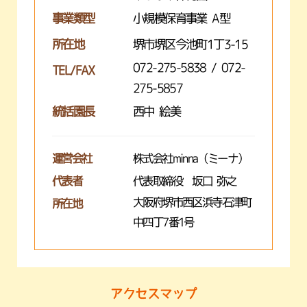
事業類型
小規模保育事業 A型
所在地
堺市堺区今池町1丁3-15
072-275-5838 / 072-
TEL/FAX
275-5857
統括園長
西中 絵美
運営会社
株式会社minna（ミーナ）
代表者
代表取締役 坂口 弥之
大阪府堺市西区浜寺石津町
所在地
中四丁7番1号
アクセスマップ