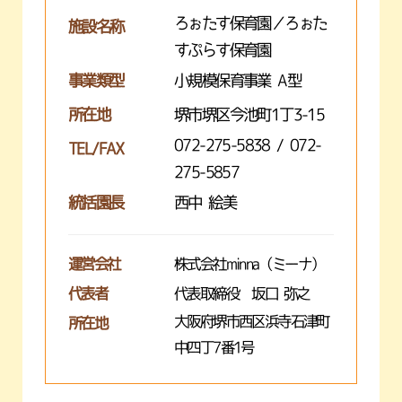
ろぉたす保育園／ろぉた
施設名称
すぷらす保育園
事業類型
小規模保育事業 A型
所在地
堺市堺区今池町1丁3-15
072-275-5838 / 072-
TEL/FAX
275-5857
統括園長
西中 絵美
運営会社
株式会社minna（ミーナ）
代表者
代表取締役 坂口 弥之
大阪府堺市西区浜寺石津町
所在地
中四丁7番1号