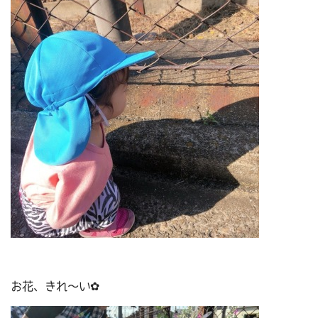
お花、きれ～い✿