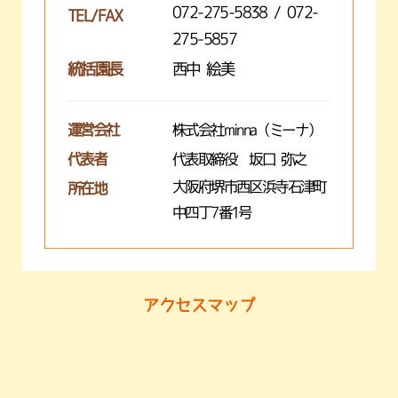
072-275-5838 / 072-
TEL/FAX
275-5857
統括園長
西中 絵美
運営会社
株式会社minna（ミーナ）
代表者
代表取締役 坂口 弥之
大阪府堺市西区浜寺石津町
所在地
中四丁7番1号
アクセスマップ