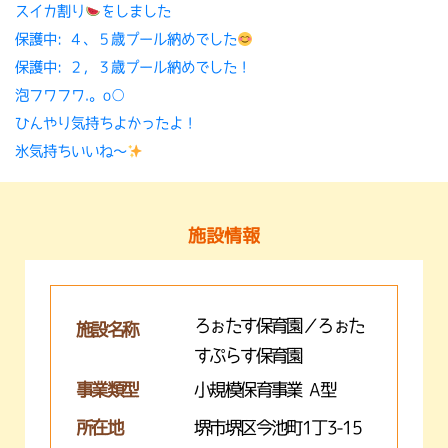
スイカ割り
をしました
保護中: ４、５歳プール納めでした
保護中: ２，３歳プール納めでした！
泡フワフワ.。o○
ひんやり気持ちよかったよ！
氷気持ちいいね〜
施設情報
ろぉたす保育園／ろぉた
施設名称
すぷらす保育園
事業類型
小規模保育事業 A型
所在地
堺市堺区今池町1丁3-15