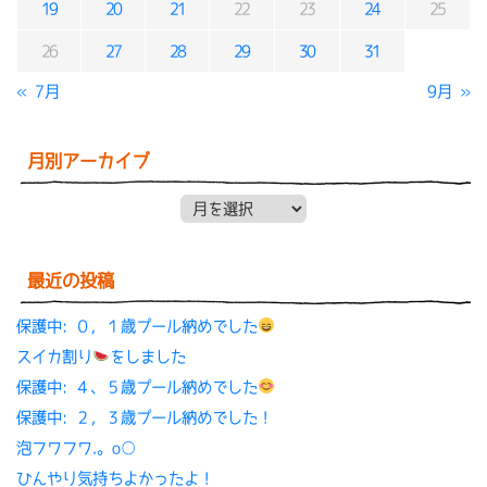
19
20
21
22
23
24
25
26
27
28
29
30
31
« 7月
9月 »
月別アーカイブ
月別アーカイブ
最近の投稿
保護中: ０，１歳プール納めでした
スイカ割り
をしました
保護中: ４、５歳プール納めでした
保護中: ２，３歳プール納めでした！
泡フワフワ.。o○
ひんやり気持ちよかったよ！