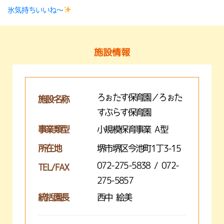
氷気持ちいいね〜
施設情報
ろぉたす保育園／ろぉた
施設名称
すぷらす保育園
事業類型
小規模保育事業 A型
所在地
堺市堺区今池町1丁3-15
072-275-5838 / 072-
TEL/FAX
275-5857
統括園長
西中 絵美