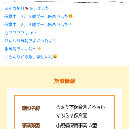
スイカ割り
をしました
保護中: ４、５歳プール納めでした
保護中: ２，３歳プール納めでした！
泡フワフワ.。o○
ひんやり気持ちよかったよ！
氷気持ちいいね〜
いろんなかき氷、楽しいね
施設情報
ろぉたす保育園／ろぉた
施設名称
すぷらす保育園
事業類型
小規模保育事業 A型