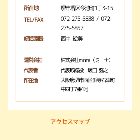
所在地
堺市堺区今池町1丁3-15
072-275-5838 / 072-
TEL/FAX
275-5857
統括園長
西中 絵美
運営会社
株式会社minna（ミーナ）
代表者
代表取締役 坂口 弥之
大阪府堺市西区浜寺石津町
所在地
中四丁7番1号
アクセスマップ