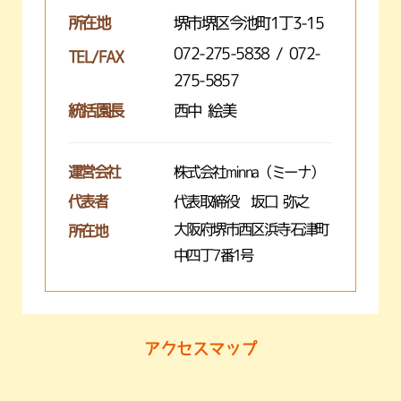
所在地
堺市堺区今池町1丁3-15
072-275-5838 / 072-
TEL/FAX
275-5857
統括園長
西中 絵美
運営会社
株式会社minna（ミーナ）
代表者
代表取締役 坂口 弥之
大阪府堺市西区浜寺石津町
所在地
中四丁7番1号
アクセスマップ