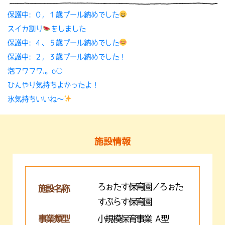
保護中: ０，１歳プール納めでした
スイカ割り
をしました
保護中: ４、５歳プール納めでした
保護中: ２，３歳プール納めでした！
泡フワフワ.。o○
ひんやり気持ちよかったよ！
氷気持ちいいね〜
施設情報
ろぉたす保育園／ろぉた
施設名称
すぷらす保育園
事業類型
小規模保育事業 A型