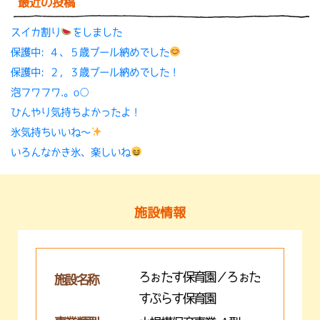
最近の投稿
スイカ割り
をしました
保護中: ４、５歳プール納めでした
保護中: ２，３歳プール納めでした！
泡フワフワ.。o○
ひんやり気持ちよかったよ！
氷気持ちいいね〜
いろんなかき氷、楽しいね
施設情報
ろぉたす保育園／ろぉた
施設名称
すぷらす保育園