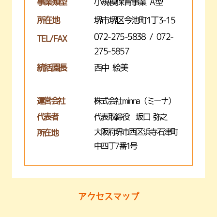
事業類型
小規模保育事業 A型
所在地
堺市堺区今池町1丁3-15
072-275-5838 / 072-
TEL/FAX
275-5857
統括園長
西中 絵美
運営会社
株式会社minna（ミーナ）
代表者
代表取締役 坂口 弥之
大阪府堺市西区浜寺石津町
所在地
中四丁7番1号
アクセスマップ