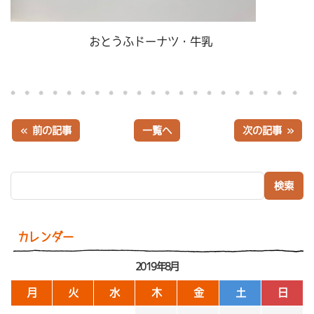
おとうふドーナツ・牛乳
« 前の記事
一覧へ
次の記事 »
検索:
カレンダー
2019年8月
月
火
水
木
金
土
日