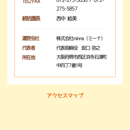
TEL/FAX
275-5857
統括園長
西中 絵美
運営会社
株式会社minna（ミーナ）
代表者
代表取締役 坂口 弥之
大阪府堺市西区浜寺石津町
所在地
中四丁7番1号
アクセスマップ