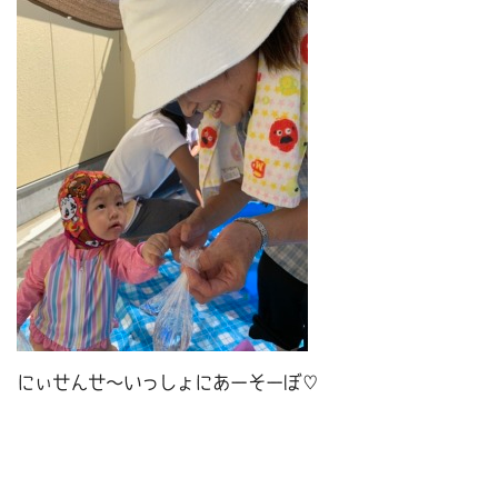
にぃせんせ～いっしょにあーそーぼ♡