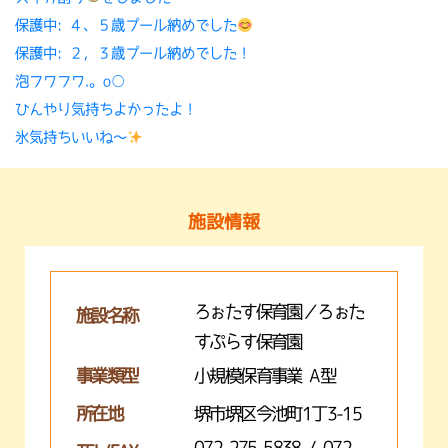
保護中: ４、５歳プール納めでした
保護中: ２，３歳プール納めでした！
泡フワフワ.。o○
ひんやり気持ちよかったよ！
氷気持ちいいね〜
施設情報
ろぉたす保育園／ろぉた
施設名称
すぷらす保育園
事業類型
小規模保育事業 A型
所在地
堺市堺区今池町1丁3-15
072-275-5838 / 072-