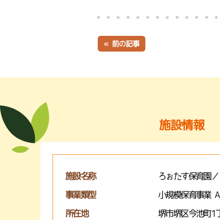
« 前の記事
施設情報
施設名称
ろぉたす保育園／
事業類型
小規模保育事業 
所在地
堺市堺区今池町1丁