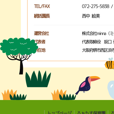
TEL/FAX
072-275-5838 /
統括園長
西中 絵美
運営会社
株式会社minna（
代表者
代表取締役 坂口 
所在地
大阪府堺市西区浜寺
トップページ
ろぉたす保育園