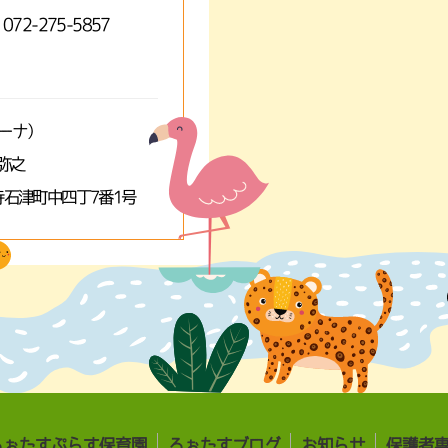
 072-275-5857
ミーナ）
弥之
石津町中四丁7番1号
ろぉたすぷらす保育園
ろぉたすブログ
お知らせ
保護者