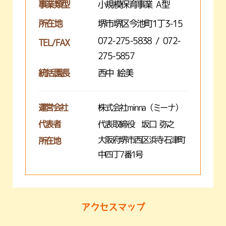
事業類型
小規模保育事業 A型
所在地
堺市堺区今池町1丁3-15
072-275-5838 / 072-
TEL/FAX
275-5857
統括園長
西中 絵美
運営会社
株式会社minna（ミーナ）
代表者
代表取締役 坂口 弥之
大阪府堺市西区浜寺石津町
所在地
中四丁7番1号
アクセスマップ