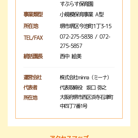
すぷらす保育園
事業類型
小規模保育事業 A型
所在地
堺市堺区今池町1丁3-15
072-275-5838 / 072-
TEL/FAX
275-5857
統括園長
西中 絵美
運営会社
株式会社minna（ミーナ）
代表者
代表取締役 坂口 弥之
大阪府堺市西区浜寺石津町
所在地
中四丁7番1号