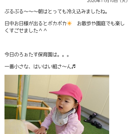
2020年11月10日（火）
ぶるぶる～～～朝はとっても冷え込みましたね。
日中お日様が出るとポカポカ
お散歩や園庭でも楽し
くすごせました＾＾
今日のろぉたす保育園は。。。
一番小さな、はいはい組さ～ん♬