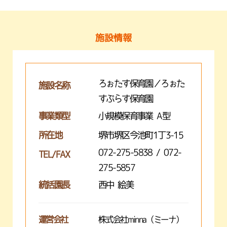
施設情報
ろぉたす保育園／ろぉた
施設名称
すぷらす保育園
事業類型
小規模保育事業 A型
所在地
堺市堺区今池町1丁3-15
072-275-5838 / 072-
TEL/FAX
275-5857
統括園長
西中 絵美
運営会社
株式会社minna（ミーナ）