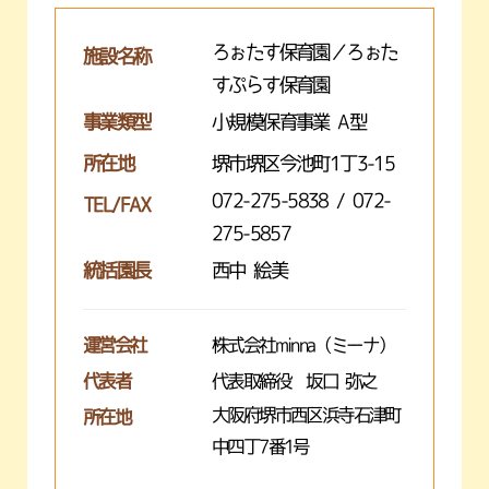
ろぉたす保育園／ろぉた
施設名称
すぷらす保育園
事業類型
小規模保育事業 A型
所在地
堺市堺区今池町1丁3-15
072-275-5838 / 072-
TEL/FAX
275-5857
統括園長
西中 絵美
運営会社
株式会社minna（ミーナ）
代表者
代表取締役 坂口 弥之
大阪府堺市西区浜寺石津町
所在地
中四丁7番1号