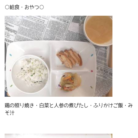
○給食・おやつ○
鶏の照り焼き・白菜と人参の煮びたし・ふりかけご飯・み
そ汁