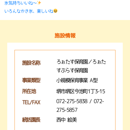
氷気持ちいいね〜
いろんなかき氷、楽しいね
施設情報
ろぉたす保育園／ろぉた
施設名称
すぷらす保育園
事業類型
小規模保育事業 A型
所在地
堺市堺区今池町1丁3-15
072-275-5838 / 072-
TEL/FAX
275-5857
統括園長
西中 絵美