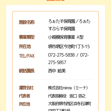
ろぉたす保育園／ろぉた
施設名称
すぷらす保育園
事業類型
小規模保育事業 A型
所在地
堺市堺区今池町1丁3-15
072-275-5838 / 072-
TEL/FAX
275-5857
統括園長
西中 絵美
運営会社
株式会社minna（ミーナ）
代表者
代表取締役 坂口 弥之
大阪府堺市西区浜寺石津町
所在地
中四丁7番1号