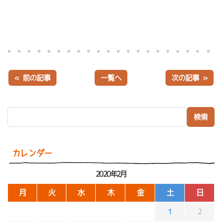
« 前の記事
一覧へ
次の記事 »
検索:
カレンダー
2020年2月
月
火
水
木
金
土
日
1
2