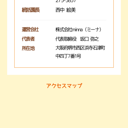
275-5857
統括園長
西中 絵美
運営会社
株式会社minna（ミーナ）
代表者
代表取締役 坂口 弥之
大阪府堺市西区浜寺石津町
所在地
中四丁7番1号
アクセスマップ