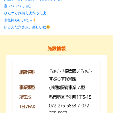
泡フワフワ.。o○
ひんやり気持ちよかったよ！
氷気持ちいいね〜
いろんなかき氷、楽しいね
施設情報
ろぉたす保育園／ろぉた
施設名称
すぷらす保育園
事業類型
小規模保育事業 A型
所在地
堺市堺区今池町1丁3-15
072-275-5838 / 072-
TEL/FAX