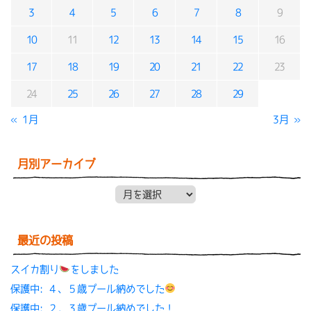
3
4
5
6
7
8
9
10
11
12
13
14
15
16
17
18
19
20
21
22
23
24
25
26
27
28
29
« 1月
3月 »
月別アーカイブ
月別アーカイブ
最近の投稿
スイカ割り
をしました
保護中: ４、５歳プール納めでした
保護中: ２，３歳プール納めでした！