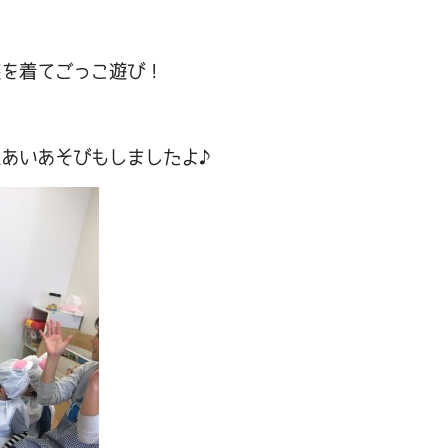
装を着てごっこ遊び！
れあいあそびもしましたよ♪