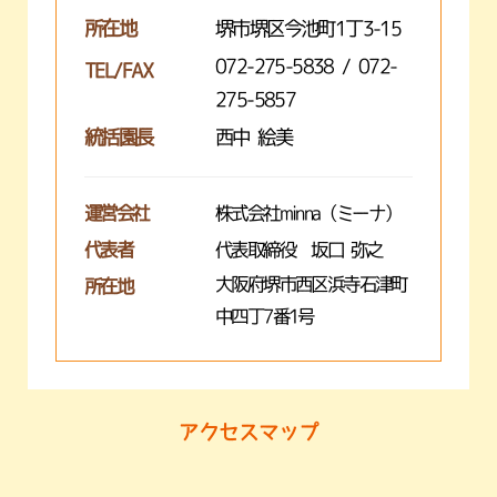
所在地
堺市堺区今池町1丁3-15
072-275-5838 / 072-
TEL/FAX
275-5857
統括園長
西中 絵美
運営会社
株式会社minna（ミーナ）
代表者
代表取締役 坂口 弥之
大阪府堺市西区浜寺石津町
所在地
中四丁7番1号
アクセスマップ