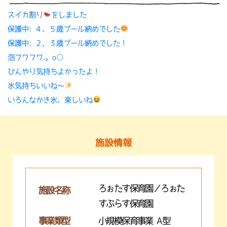
スイカ割り
をしました
保護中: ４、５歳プール納めでした
保護中: ２，３歳プール納めでした！
泡フワフワ.。o○
ひんやり気持ちよかったよ！
氷気持ちいいね〜
いろんなかき氷、楽しいね
施設情報
ろぉたす保育園／ろぉた
施設名称
すぷらす保育園
事業類型
小規模保育事業 A型