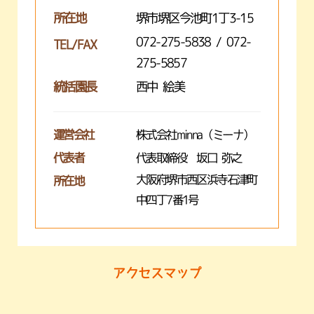
所在地
堺市堺区今池町1丁3-15
072-275-5838 / 072-
TEL/FAX
275-5857
統括園長
西中 絵美
運営会社
株式会社minna（ミーナ）
代表者
代表取締役 坂口 弥之
大阪府堺市西区浜寺石津町
所在地
中四丁7番1号
アクセスマップ