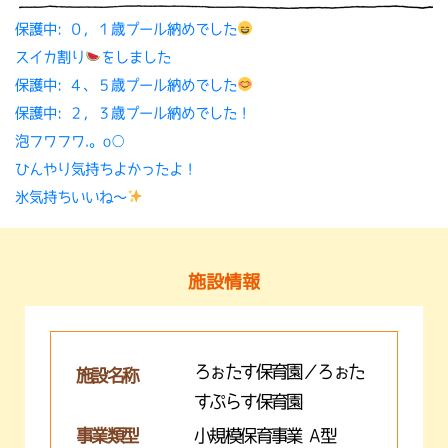
保護中: ０，１歳プール納めでした
スイカ割り
をしました
保護中: ４、５歳プール納めでした
保護中: ２，３歳プール納めでした！
泡フワフワ.。o○
ひんやり気持ちよかったよ！
氷気持ちいいね〜
施設情報
ろぉたす保育園／ろぉた
施設名称
すぷらす保育園
事業類型
小規模保育事業 A型