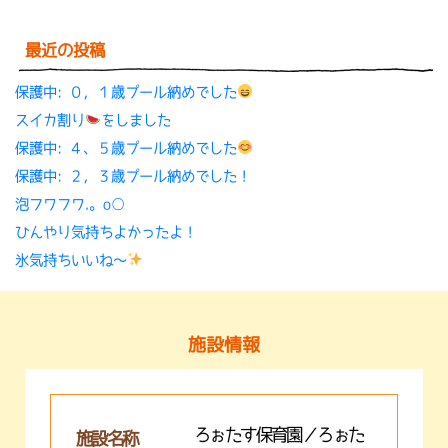
最近の投稿
保護中: ０，１歳プール納めでした
スイカ割り
をしました
保護中: ４、５歳プール納めでした
保護中: ２，３歳プール納めでした！
泡フワフワ.。o○
ひんやり気持ちよかったよ！
氷気持ちいいね〜
施設情報
ろぉたす保育園／ろぉた
施設名称