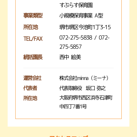
すぷらす保育園
事業類型
小規模保育事業 A型
所在地
堺市堺区今池町1丁3-15
072-275-5838 / 072-
TEL/FAX
275-5857
統括園長
西中 絵美
運営会社
株式会社minna（ミーナ）
代表者
代表取締役 坂口 弥之
大阪府堺市西区浜寺石津町
所在地
中四丁7番1号