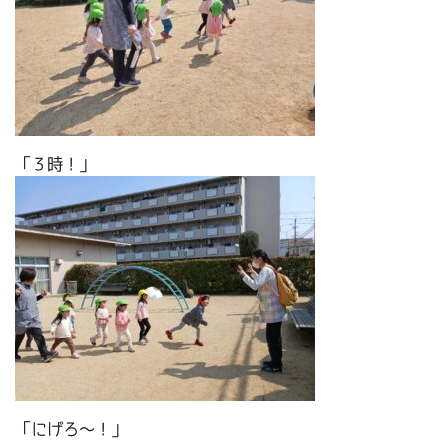
「３時！」
「にげろ～！」