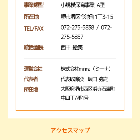
事業類型
小規模保育事業 A型
所在地
堺市堺区今池町1丁3-15
072-275-5838 / 072-
TEL/FAX
275-5857
統括園長
西中 絵美
運営会社
株式会社minna（ミーナ）
代表者
代表取締役 坂口 弥之
大阪府堺市西区浜寺石津町
所在地
中四丁7番1号
アクセスマップ