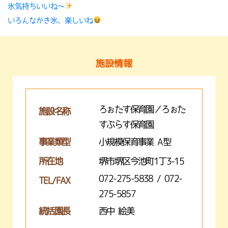
氷気持ちいいね〜
いろんなかき氷、楽しいね
施設情報
ろぉたす保育園／ろぉた
施設名称
すぷらす保育園
事業類型
小規模保育事業 A型
所在地
堺市堺区今池町1丁3-15
072-275-5838 / 072-
TEL/FAX
275-5857
統括園長
西中 絵美