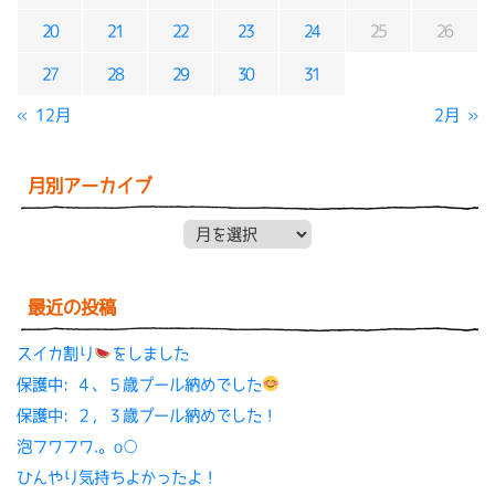
20
21
22
23
24
25
26
27
28
29
30
31
« 12月
2月 »
月別アーカイブ
月別アーカイブ
最近の投稿
スイカ割り
をしました
保護中: ４、５歳プール納めでした
保護中: ２，３歳プール納めでした！
泡フワフワ.。o○
ひんやり気持ちよかったよ！