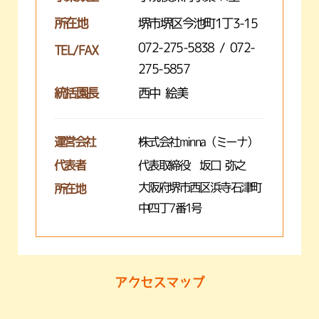
所在地
堺市堺区今池町1丁3-15
072-275-5838 / 072-
TEL/FAX
275-5857
統括園長
西中 絵美
運営会社
株式会社minna（ミーナ）
代表者
代表取締役 坂口 弥之
大阪府堺市西区浜寺石津町
所在地
中四丁7番1号
アクセスマップ