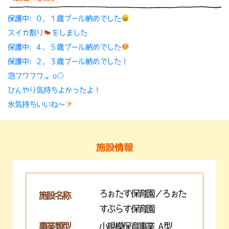
保護中: ０，１歳プール納めでした
スイカ割り
をしました
保護中: ４、５歳プール納めでした
保護中: ２，３歳プール納めでした！
泡フワフワ.。o○
ひんやり気持ちよかったよ！
氷気持ちいいね〜
施設情報
ろぉたす保育園／ろぉた
施設名称
すぷらす保育園
事業類型
小規模保育事業 A型