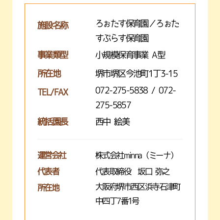
ろぉたす保育園／ろぉた
施設名称
すぷらす保育園
事業類型
小規模保育事業 A型
所在地
堺市堺区今池町1丁3-15
072-275-5838 / 072-
TEL/FAX
275-5857
統括園長
西中 絵美
運営会社
株式会社minna（ミーナ）
代表者
代表取締役 坂口 弥之
大阪府堺市西区浜寺石津町
所在地
中四丁7番1号