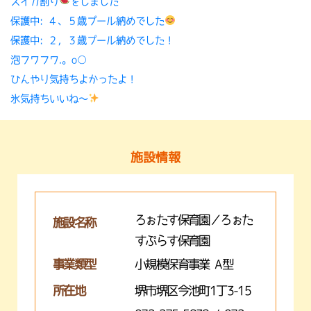
スイカ割り
をしました
保護中: ４、５歳プール納めでした
保護中: ２，３歳プール納めでした！
泡フワフワ.。o○
ひんやり気持ちよかったよ！
氷気持ちいいね〜
施設情報
ろぉたす保育園／ろぉた
施設名称
すぷらす保育園
事業類型
小規模保育事業 A型
所在地
堺市堺区今池町1丁3-15