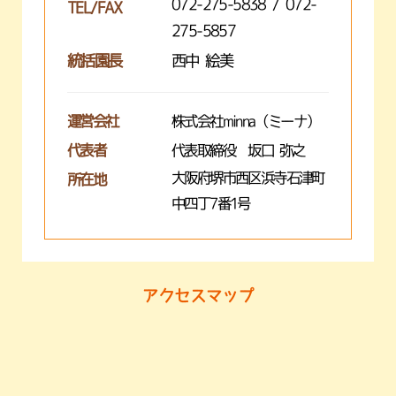
072-275-5838 / 072-
TEL/FAX
275-5857
統括園長
西中 絵美
運営会社
株式会社minna（ミーナ）
代表者
代表取締役 坂口 弥之
大阪府堺市西区浜寺石津町
所在地
中四丁7番1号
アクセスマップ