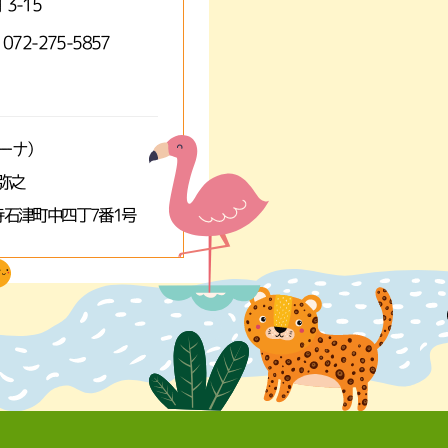
3-15
 072-275-5857
ミーナ）
弥之
石津町中四丁7番1号