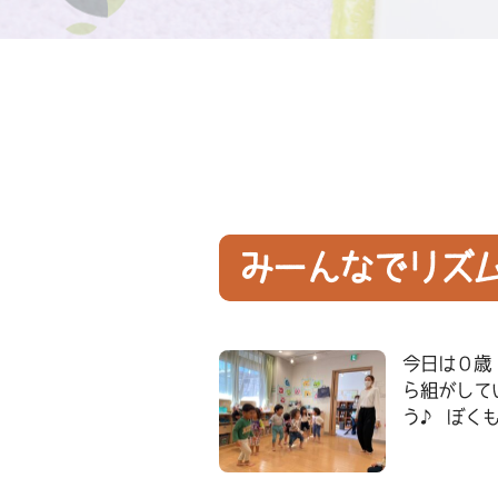
みーんなでリズ
今日は０歳
ら組がして
う♪ ぼく