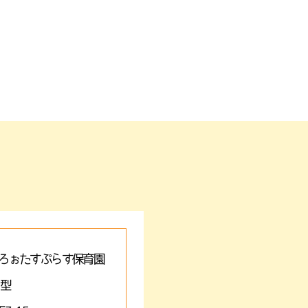
ろぉたすぷらす保育園
A型