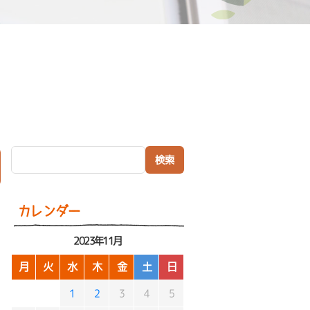
検索:
）
カレンダー
2023年11月
月
火
水
木
金
土
日
1
2
3
4
5