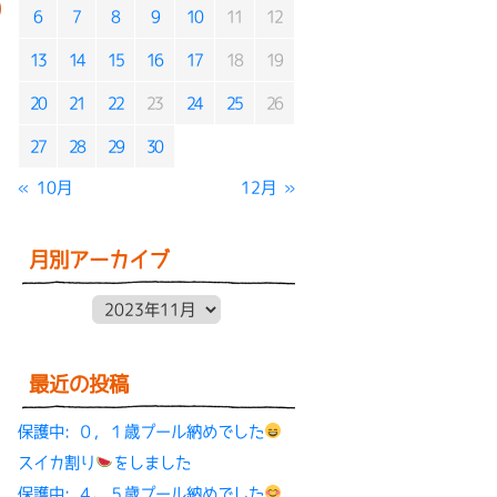
6
7
8
9
10
11
12
13
14
15
16
17
18
19
20
21
22
23
24
25
26
27
28
29
30
« 10月
12月 »
月別アーカイブ
月別アーカイブ
最近の投稿
保護中: ０，１歳プール納めでした
スイカ割り
をしました
保護中: ４、５歳プール納めでした