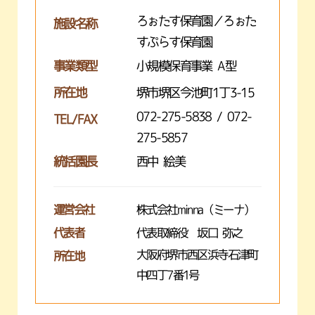
ろぉたす保育園／ろぉた
施設名称
すぷらす保育園
事業類型
小規模保育事業 A型
所在地
堺市堺区今池町1丁3-15
072-275-5838 / 072-
TEL/FAX
275-5857
統括園長
西中 絵美
運営会社
株式会社minna（ミーナ）
代表者
代表取締役 坂口 弥之
大阪府堺市西区浜寺石津町
所在地
中四丁7番1号